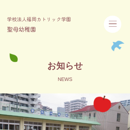
学校法人福岡カトリック学園
聖母幼稚園
園について
園の特徴
お知らせ
行事
NEWS
お知らせ
入園案内
未就園児