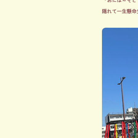
「おには～そと
隠れて一生懸命